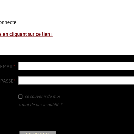
onnecté.
s en cliquant sur ce lien
!
EMAIL
*
 PASSE
*
se souvenir de moi
> mot de passe oublié ?