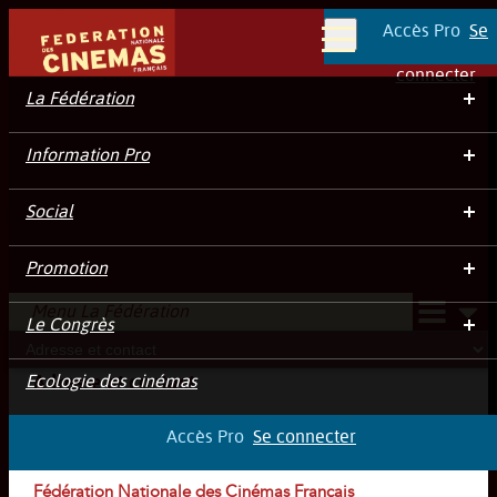
Accès Pro
Se
Menu
connecter
La Fédération
Information Pro
Social
Adresse et contact
Promotion
Menu La Fédération
Le Congrès
Ecologie des cinémas
Adresse et contact
Accès Pro
Se connecter
Fédération Nationale des Cinémas Français