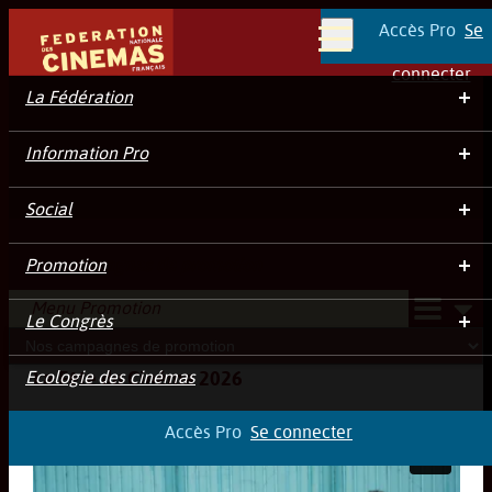
Accès Pro
Se
Menu
connecter
La Fédération
Information Pro
Social
Nos campagnes de promotion
Promotion
Menu Promotion
Le Congrès
Ecologie des cinémas
La Fête du Cinéma 2026
Accès Pro
Se connecter